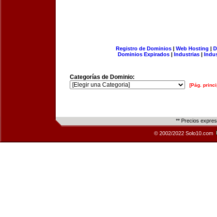
Registro de Dominios
|
Web Hosting
|
D
Dominios Expirados
|
Industrias
|
Indu
Categorías de Dominio:
[Pág. princi
** Precios expre
© 2002/2022 Solo10.com