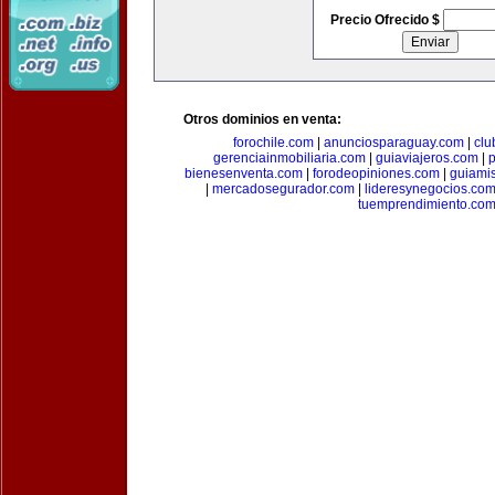
Precio Ofrecido $
Otros dominios en venta:
forochile.com
|
anunciosparaguay.com
|
clu
gerenciainmobiliaria.com
|
guiaviajeros.com
|
p
bienesenventa.com
|
forodeopiniones.com
|
guiami
|
mercadosegurador.com
|
lideresynegocios.co
tuemprendimiento.co