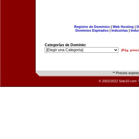
Registro de Dominios
|
Web Hosting
|
D
Dominios Expirados
|
Industrias
|
Indu
Categorías de Dominio:
[Pág. princi
** Precios expre
© 2002/2022 Solo10.com