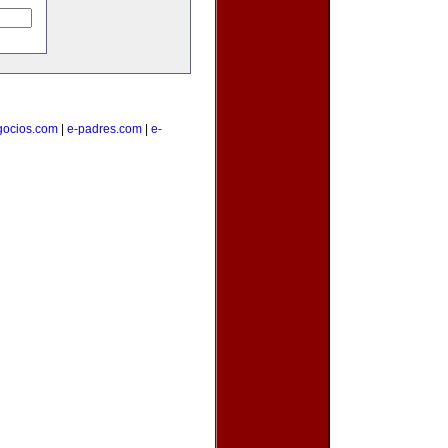
gocios.com
|
e-padres.com
|
e-