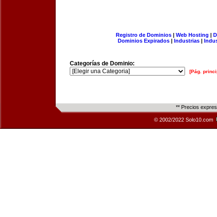
Registro de Dominios
|
Web Hosting
|
D
Dominios Expirados
|
Industrias
|
Indu
Categorías de Dominio:
[Pág. princi
** Precios expre
© 2002/2022 Solo10.com