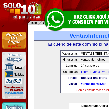
VentasInternet
El dueño de este dominio lo ha
Mayusculas:
VENTASINTERNET.
Minusculas:
ventasinternet.net
Longitud:
14 caracteres
Categorias:
Internet
,
Ventas y Co
Precio:
Realizar una oferta!
Visitar!
ventasinternet.net
Serán consideradas ofer
Realizar una Oferta