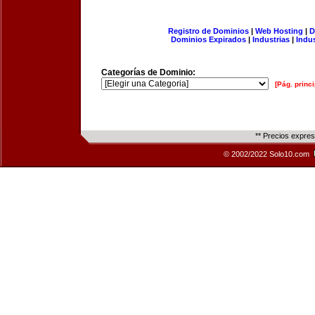
Registro de Dominios
|
Web Hosting
|
D
Dominios Expirados
|
Industrias
|
Indu
Categorías de Dominio:
[Pág. princi
** Precios expre
© 2002/2022 Solo10.com