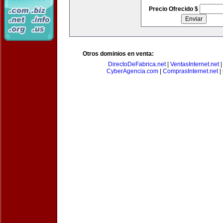
Precio Ofrecido $
Otros dominios en venta:
DirectoDeFabrica.net
|
VentasInternet.net
CyberAgencia.com
|
ComprasInternet.net
|