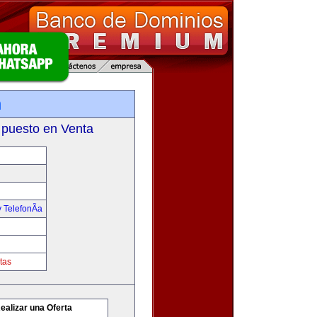
m
 puesto en Venta
 TelefonÃ­a
tas
ealizar una Oferta