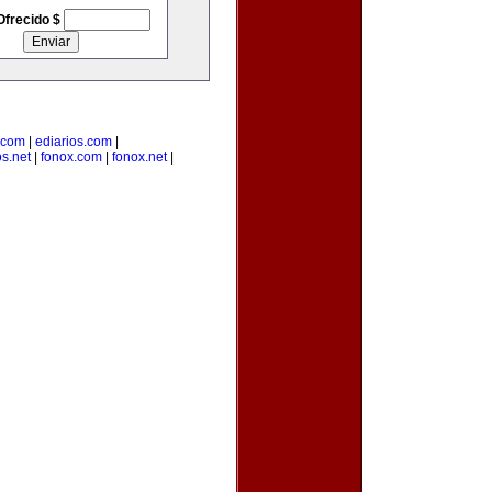
Ofrecido $
s.com
|
ediarios.com
|
s.net
|
fonox.com
|
fonox.net
|