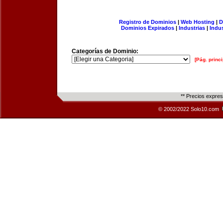
Registro de Dominios
|
Web Hosting
|
D
Dominios Expirados
|
Industrias
|
Indu
Categorías de Dominio:
[Pág. princi
** Precios expre
© 2002/2022 Solo10.com