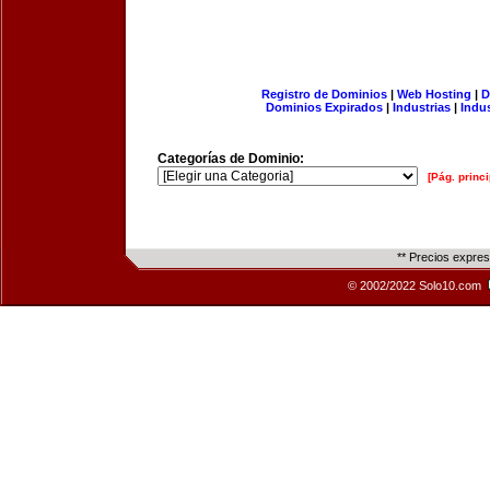
Registro de Dominios
|
Web Hosting
|
D
Dominios Expirados
|
Industrias
|
Indu
Categorías de Dominio:
[Pág. princi
** Precios expre
© 2002/2022 Solo10.com