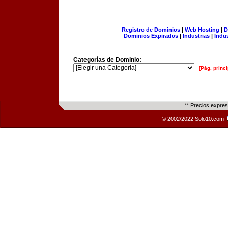
Registro de Dominios
|
Web Hosting
|
D
Dominios Expirados
|
Industrias
|
Indu
Categorías de Dominio:
[Pág. princi
** Precios expre
© 2002/2022 Solo10.com