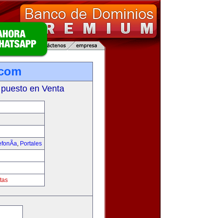
.com
 puesto en Venta
fonÃ­a
,
Portales
tas