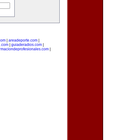
com
|
areadeporte.com
|
l.com
|
guiaderadios.com
|
rmaciondeprofesionales.com
|