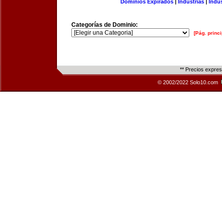
Dominios Expirados
|
Industrias
|
Indu
Categorías de Dominio:
[Pág. princi
** Precios expre
© 2002/2022 Solo10.com