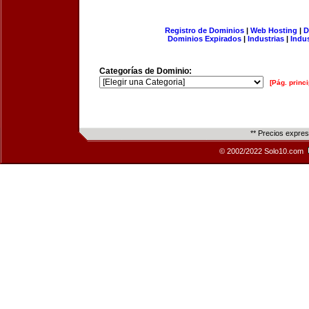
Registro de Dominios
|
Web Hosting
|
D
Dominios Expirados
|
Industrias
|
Indu
Categorías de Dominio:
[Pág. princi
** Precios expre
© 2002/2022 Solo10.com