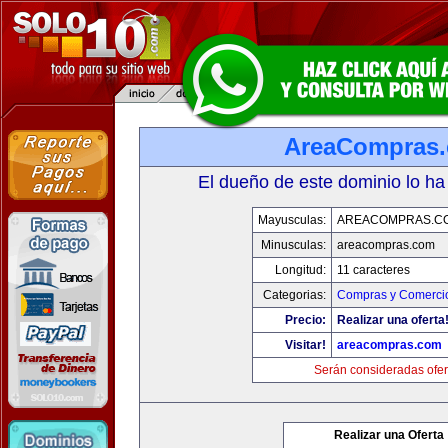
AreaCompras
El dueño de este dominio lo ha
Mayusculas:
AREACOMPRAS.C
Minusculas:
areacompras.com
Longitud:
11 caracteres
Categorias:
Compras y Comercio
Precio:
Realizar una oferta
Visitar!
areacompras.com
Serán consideradas ofer
Realizar una Oferta