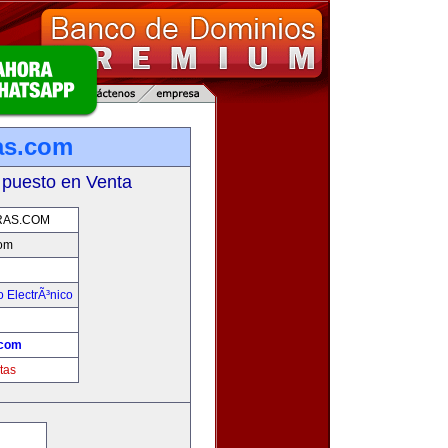
as.com
 puesto en Venta
AS.COM
om
 ElectrÃ³nico
!
.com
tas