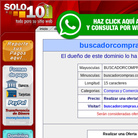
buscadorcompr
El dueño de este dominio lo ha
Mayusculas:
BUSCADORCOMPR
Minusculas:
buscadorcompras.c
Longitud:
15 caracteres
Categorias:
Compras y Comercio
Precio:
Realizar una oferta
Visitar!
buscadorcompras
Serán consideradas ofer
Realizar una Oferta