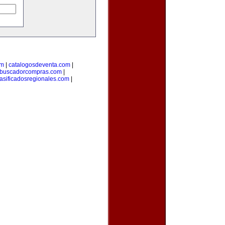
om
|
catalogosdeventa.com
|
buscadorcompras.com
|
lasificadosregionales.com
|