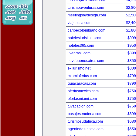
turismoprofesional.com
$4,59
turismoaventuras.com
$2,80
meetingsbydesign.com
$2,50
viajesusa.com
$2,40
caribecolombiano.com
$1,80
hotelesturisticos.com
$999
hoteles365.com
$950
livebrasil.com
$899
ilovebuenosaires.com
$850
e-Turismo.net
$800
miamiofertas.com
$799
guiacaracas.com
$790
ofertasmexico.com
$750
ofertasmiami.com
$750
tuvacacion.com
$750
pasajesenoferta.com
$699
turismosudafrica.com
$680
agentedeturismo.com
$650