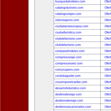
busquedahoteles.com
Ofer
catalogoturismo.com
Ofer
catalogoviajes.com
Ofer
ciberviajeros.com
Ofer
ciudadaniaeuropea.com
Ofer
ciudadturistica.com
Ofer
clubdelturismo.com
Ofer
clubdeturismo.com
Ofer
compararhoteles.com
Ofer
compresuviaje.com
Ofer
compresuvuelo.com
Ofer
conozcaperu.com
Ofer
cordobaguide.com
Ofer
cruceroporelcaribe.com
Ofer
desarrolloturistico.com
Ofer
destinodeviaje.com
Ofer
destinosdeviaje.com
Ofer
destinosvacacionales.com
Ofer