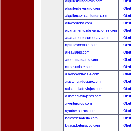
alquilerbungalows.com
Ofer
alquilerdeverano.com
Ofer
alquileresvacaciones.com
Ofer
altacordoba.com
Ofer
apartamentosdevacaciones.com
Ofer
apartamentosuruguay.com
Ofer
apuntesdeviaje.com
Ofer
areaviajes.com
Ofer
argentinateamo.com
Ofer
armesuviaje.com
Ofer
asesoresdeviaje.com
Ofer
asistenciadeviaje.com
Ofer
asistenciadeviajes.com
Ofer
asistenciaviajeros.com
Ofer
aventureros.com
Ofer
ayudaviajeros.com
Ofer
boletosenoferta.com
Ofer
buscadorturistico.com
Ofer