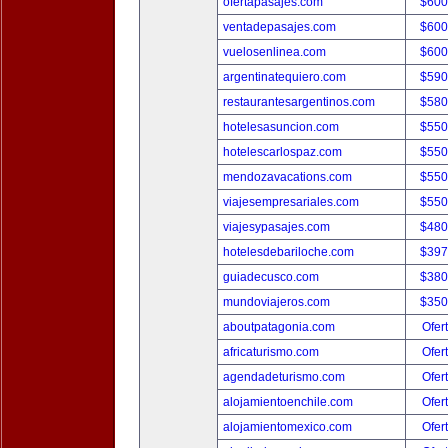
ofertapasajes.com
$600
ventadepasajes.com
$600
vuelosenlinea.com
$600
argentinatequiero.com
$590
restaurantesargentinos.com
$580
hotelesasuncion.com
$550
hotelescarlospaz.com
$550
mendozavacations.com
$550
viajesempresariales.com
$550
viajesypasajes.com
$480
hotelesdebariloche.com
$397
guiadecusco.com
$380
mundoviajeros.com
$350
aboutpatagonia.com
Ofer
africaturismo.com
Ofer
agendadeturismo.com
Ofer
alojamientoenchile.com
Ofer
alojamientomexico.com
Ofer