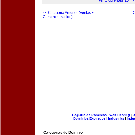
Ver Siguientes 104 >
<< Categoria Anterior (Ventas y
C
Comercializacion)
Registro de Dominios
|
Web Hosting
|
D
Dominios Expirados
|
Industrias
|
Indu
Categorías de Dominio: