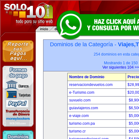
Dominios de la Categoría -
Viajes,
254 dominios en esta categ
Mostrando 1 de 150
Ver siguientes 104 >>
Nombre de Dominio
Precio
reservaciondevuelos.com
$28,9
e-Turismo.com
$20,0
suvuelo.com
$8,90
guiaviajeros.com
$6,50
e-viaje.com
$5,00
turismo.com.pa
$5,00
turismo.cr
$5,00