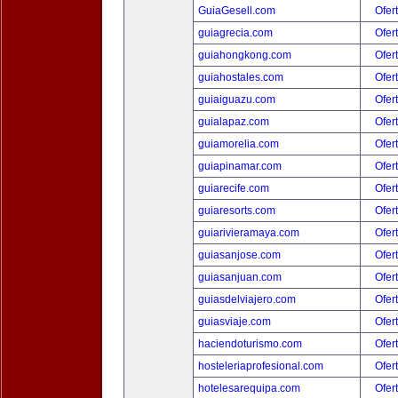
GuiaGesell.com
Ofer
guiagrecia.com
Ofer
guiahongkong.com
Ofer
guiahostales.com
Ofer
guiaiguazu.com
Ofer
guialapaz.com
Ofer
guiamorelia.com
Ofer
guiapinamar.com
Ofer
guiarecife.com
Ofer
guiaresorts.com
Ofer
guiarivieramaya.com
Ofer
guiasanjose.com
Ofer
guiasanjuan.com
Ofer
guiasdelviajero.com
Ofer
guiasviaje.com
Ofer
haciendoturismo.com
Ofer
hosteleriaprofesional.com
Ofer
hotelesarequipa.com
Ofer