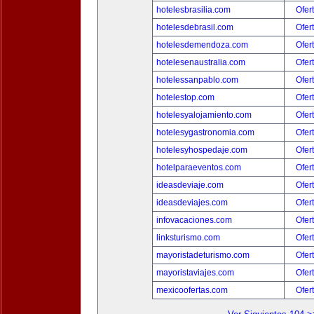
hotelesbrasilia.com
Ofer
hotelesdebrasil.com
Ofer
hotelesdemendoza.com
Ofer
hotelesenaustralia.com
Ofer
hotelessanpablo.com
Ofer
hotelestop.com
Ofer
hotelesyalojamiento.com
Ofer
hotelesygastronomia.com
Ofer
hotelesyhospedaje.com
Ofer
hotelparaeventos.com
Ofer
ideasdeviaje.com
Ofer
ideasdeviajes.com
Ofer
infovacaciones.com
Ofer
linksturismo.com
Ofer
mayoristadeturismo.com
Ofer
mayoristaviajes.com
Ofer
mexicoofertas.com
Ofer