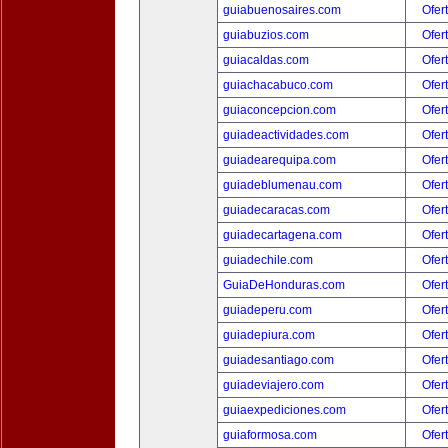
guiabuenosaires.com
Ofer
guiabuzios.com
Ofer
guiacaldas.com
Ofer
guiachacabuco.com
Ofer
guiaconcepcion.com
Ofer
guiadeactividades.com
Ofer
guiadearequipa.com
Ofer
guiadeblumenau.com
Ofer
guiadecaracas.com
Ofer
guiadecartagena.com
Ofer
guiadechile.com
Ofer
GuiaDeHonduras.com
Ofer
guiadeperu.com
Ofer
guiadepiura.com
Ofer
guiadesantiago.com
Ofer
guiadeviajero.com
Ofer
guiaexpediciones.com
Ofer
guiaformosa.com
Ofer