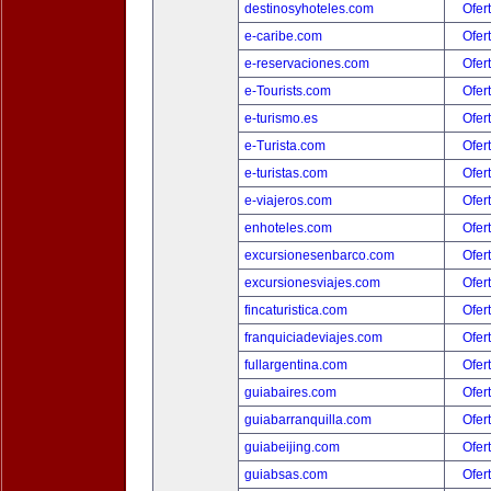
destinosyhoteles.com
Ofer
e-caribe.com
Ofer
e-reservaciones.com
Ofer
e-Tourists.com
Ofer
e-turismo.es
Ofer
e-Turista.com
Ofer
e-turistas.com
Ofer
e-viajeros.com
Ofer
enhoteles.com
Ofer
excursionesenbarco.com
Ofer
excursionesviajes.com
Ofer
fincaturistica.com
Ofer
franquiciadeviajes.com
Ofer
fullargentina.com
Ofer
guiabaires.com
Ofer
guiabarranquilla.com
Ofer
guiabeijing.com
Ofer
guiabsas.com
Ofer