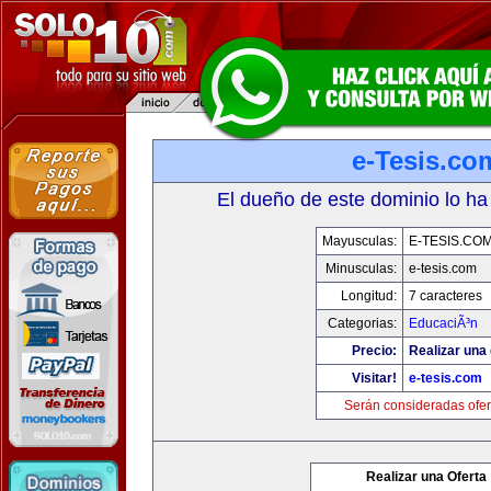
e-Tesis.co
El dueño de este dominio lo ha
Mayusculas:
E-TESIS.CO
Minusculas:
e-tesis.com
Longitud:
7 caracteres
Categorias:
EducaciÃ³n
Precio:
Realizar una 
Visitar!
e-tesis.com
Serán consideradas ofer
Realizar una Oferta