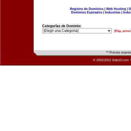
Registro de Dominios
|
Web Hosting
|
D
Dominios Expirados
|
Industrias
|
Indu
Categorías de Dominio:
[Pág. princi
** Precios expre
© 2002/2022 Solo10.com